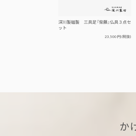
深川製磁製 三具足『柴藤』仏具３点セ
ット
23,500
円
(税抜)
か