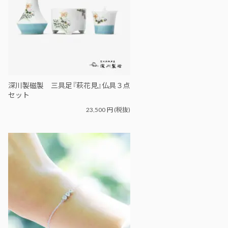
深川製磁製 三具足『萩花見』仏具３点
セット
23,500
円
(税抜)