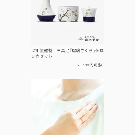
深川製磁製 三具足『瑠璃さくら』仏具
３点セット
23,500
円
(税抜)