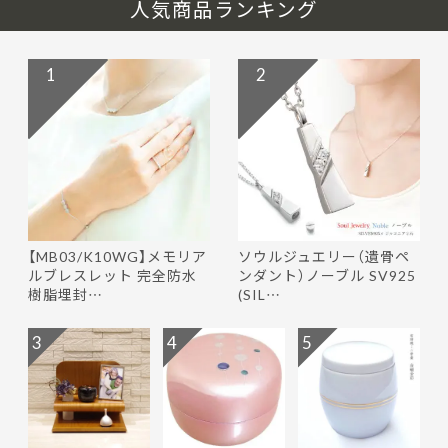
人気商品ランキング
1
2
【MB03/K10WG】メモリア
ソウルジュエリー（遺骨ペ
ルブレスレット 完全防水
ンダント）ノーブル SV925
樹脂埋封…
(SIL…
3
4
5