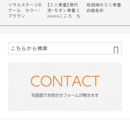
ソウルステージR
【ミニ骨壷】現代
有田焼のミニ骨壷
アール カラー：
漆・モダン骨壷 C
白磁金彩
ブラウン
ocoroこころ も
ち花