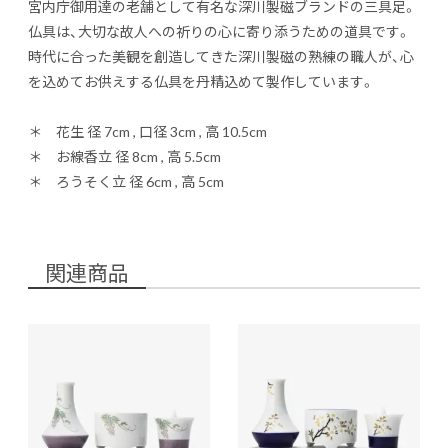
宮内庁御用達の老舗として有名な深川製磁ブランドの三具足。
仏具は、大切な故人への祈りの心に寄り添うための道具です。
時代に合った美観を創造してきた深川製磁の熟練の職人が、心
を込めてお供えする仏具を丹精込めて製作しています。
＊ 花生 径 7cm , 口径 3cm , 高 10.5cm
＊ お線香立 径 8cm , 高 5.5cm
＊ ろうそく立 径 6cm , 高 5cm
関連商品