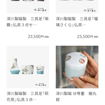
深川製磁製 三具足『柴
深川製磁製 三具足『瑠
藤』仏具３点セ…
璃さくら』仏具…
23,500
23,500
円
円
(税抜)
(税抜)
深川製磁製 三具足『萩
深川製磁 分骨壷 姫丸
花見』仏具３点…
紋