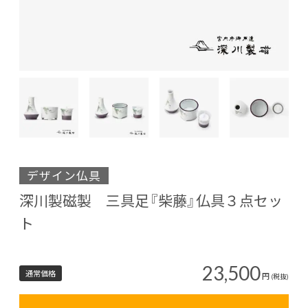
デザイン仏具
深川製磁製 三具足『柴藤』仏具３点セッ
ト
23,500
通常価格
円
(税抜)