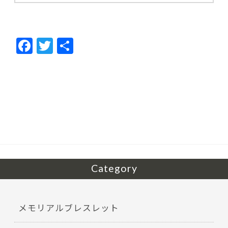
F
T
共
ac
w
有
e
itt
b
er
o
o
k
Category
メモリアルブレスレット