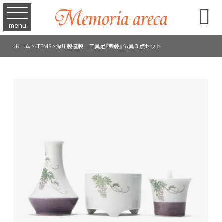

menu
ホーム
>
ITEMS
>
深川製磁製 三具足『柴藤』仏具３点セット