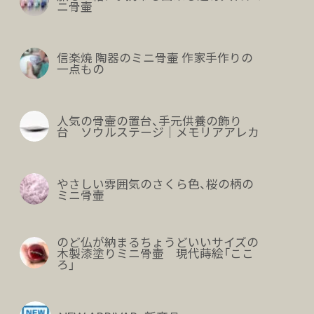
ニ骨壷
信楽焼 陶器のミニ骨壷 作家手作りの
一点もの
人気の骨壷の置台、手元供養の飾り
台 ソウルステージ｜メモリアアレカ
やさしい雰囲気のさくら色、桜の柄の
ミニ骨壷
のど仏が納まるちょうどいいサイズの
木製漆塗りミニ骨壷 現代蒔絵「ここ
ろ」