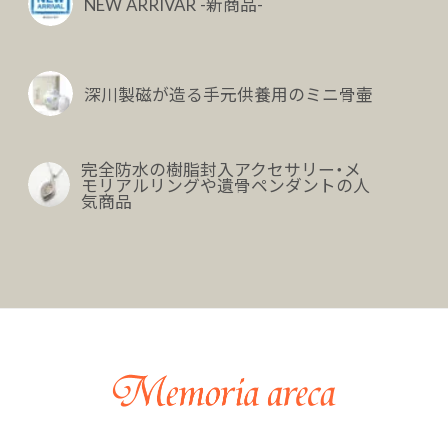
NEW ARRIVAR -新商品-
深川製磁が造る手元供養用のミニ骨壷
完全防水の樹脂封入アクセサリー・メ
モリアルリングや遺骨ペンダントの人
気商品