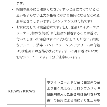
ます。
指輪の歪みにご注意ください。ずっと身に付けていると
思いもよらない圧力が指輪にかかり楕円になるなどの変
形が起きてしまいます。（メンテナンスは可能です）
お水に対しては完全防水です。但し、薬品（ハイターやク
リーナー、特殊な薬品）や化粧品が付着することは避け、
付いてしまった場合はすぐに洗い流してください。頻繁
なアルコール消毒、ハンドクリーム、ヘアクリームの付着
は、樹脂部には過酷な状況です。ずっと身に着けたい大
切なジュエリーです。十分ご注意願います。
ホワイトゴールドは金に白銀系の金属を
より白く見えるようロジウムメッキ加工
K18WG / K10WG
研磨剤の入った磨き布は使わないでくだ
長年の使用による傷により加工が取れ本