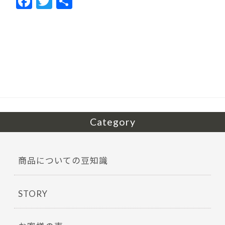
F
T
共
ac
w
有
e
itt
b
er
o
o
k
Category
商品についての豆知識
STORY