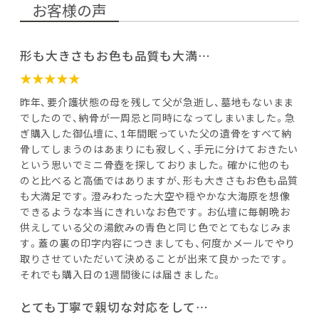
お客様の声
形も大きさもお色も品質も大満…
★★★★★
昨年、要介護状態の母を残して父が急逝し、墓地もないまま
でしたので、納骨が一周忌と同時になってしまいました。急
ぎ購入した御仏壇に、1年間眠っていた父の遺骨をすべて納
骨してしまうのはあまりにも寂しく、手元に分けておきたい
という思いでミニ骨壺を探しておりました。確かに他のも
のと比べると高価ではありますが、形も大きさもお色も品質
も大満足です。澄みわたった大空や穏やかな大海原を想像
できるような本当にきれいなお色です。お仏壇に毎朝晩お
供えしている父の湯飲みの青色と同じ色でとてもなじみま
す。蓋の裏の印字内容につきましても、何度かメールでやり
取りさせていただいて決めることが出来て良かったです。
それでも購入日の1週間後には届きました。
とても丁寧で親切な対応をして…