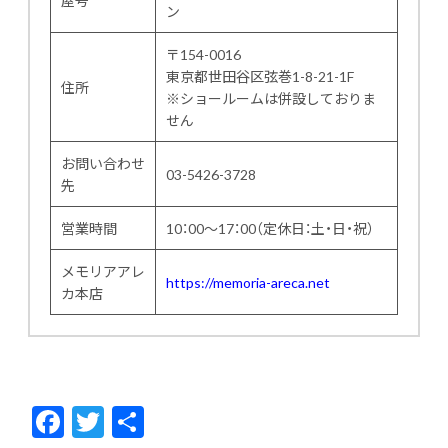
屋号
ン
〒154-0016
東京都世田谷区弦巻1-8-21-1F
住所
※ショールームは併設しておりま
せん
お問い合わせ
03-5426-3728
先
営業時間
10：00～17：00（定休日：土・日・祝）
メモリアアレ
https://memoria-areca.net
カ本店
F
T
共