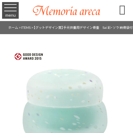

menu
ホーム
>
ITEMS
>
【グットデザイン賞】手元供養用デザイン骨壷 Sai 彩・ソラ 納骨袋付