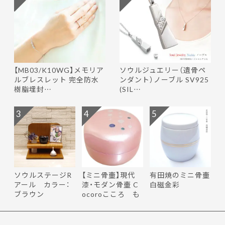
【MB03/K10WG】メモリア
ソウルジュエリー（遺骨ペ
ルブレスレット 完全防水
ンダント）ノーブル SV925
樹脂埋封…
(SIL…
3
4
5
ソウルステージR
【ミニ骨壷】現代
有田焼のミニ骨壷
アール カラー：
漆・モダン骨壷 C
白磁金彩
ブラウン
ocoroこころ も
ち花