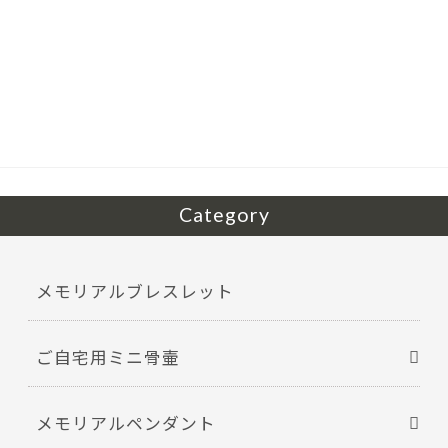
ac
w
有
e
itt
b
er
o
o
k
Category
メモリアルブレスレット
ご自宅用ミニ骨壷
メモリアルペンダント