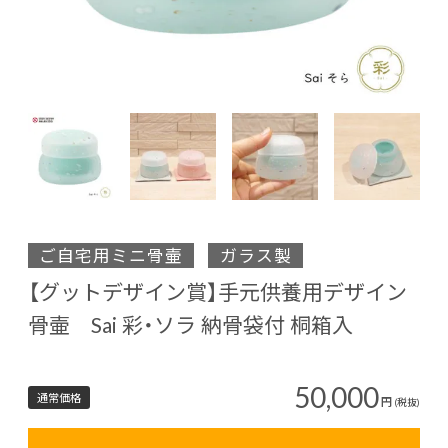
ご自宅用ミニ骨壷
ガラス製
【グットデザイン賞】手元供養用デザイン
骨壷 Sai 彩・ソラ 納骨袋付 桐箱入
50,000
通常価格
円
(税抜)