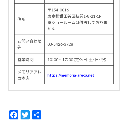
〒154-0016
東京都世田谷区弦巻1-8-21-1F
住所
※ショールームは併設しておりま
せん
お問い合わせ
03-5426-3728
先
営業時間
10：00～17：00（定休日：土・日・祝）
メモリアアレ
https://memoria-areca.net
カ本店
F
T
共
ac
w
有