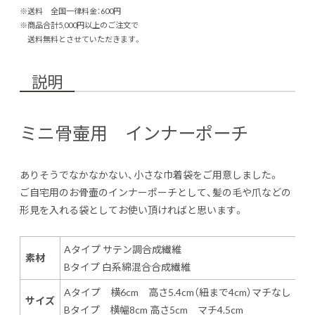
※送料 全国一律料金：600円
※商品合計5,000円以上のご注文で
送料無料とさせていただきます。
説明
ミニ骨壷用 インナーポーチ
ありそうでなかなかない、小さな巾着袋をご用意しました。
ご自宅用のお骨壷のインナーポーチとして、髪の毛や爪などの
形見を入れる袋としてお使い頂ければと思います。
Aタイプ サテン調合成繊維
素材
Bタイプ 白系綿混合合成繊維
Aタイプ 横6cm 高さ5.4cm（紐まで4cm）マチなし
サイズ
Bタイプ 横幅8cm 高さ5cm マチ4.5cm