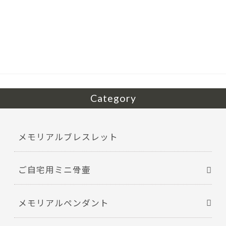
e
itt
b
er
o
o
k
Category
メモリアルブレスレット
ご自宅用ミニ骨壷
メモリアルペンダント