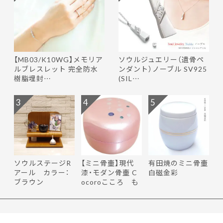
【MB03/K10WG】メモリア
ソウルジュエリー（遺骨ペ
ルブレスレット 完全防水
ンダント）ノーブル SV925
樹脂埋封…
(SIL…
3
4
5
ソウルステージR
【ミニ骨壷】現代
有田焼のミニ骨壷
アール カラー：
漆・モダン骨壷 C
白磁金彩
ブラウン
ocoroこころ も
ち花