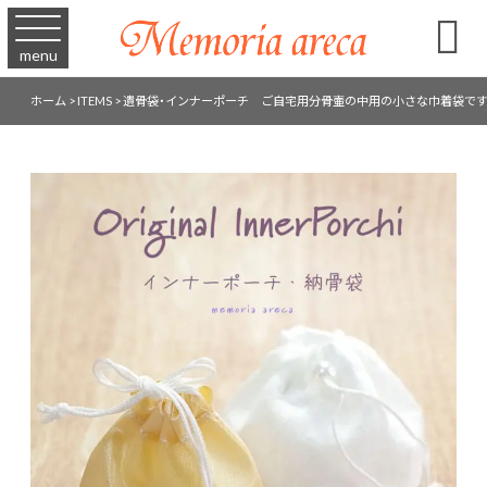

menu
ホーム
>
ITEMS
>
遺骨袋・インナーポーチ ご自宅用分骨壷の中用の小さな巾着袋で