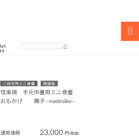

let
請求
ご自宅用ミニ骨壷
陶器製
信楽焼 手元供養用ミニ骨壷
おもかげ 撫子 ~nadesiko~
23,000
通常価格
円
(税抜)