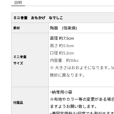
説明
ミニ骨壷 おもかげ なでしこ
陶器 (信楽焼)
素材
直径 約7.5cm
高さ 約5.5cm
口径 約5.2cm
ミニ骨壷
内容量 約50cc
サイズ
※ 大きさはおおよそになります。
微妙に異なります。
・納骨用小袋
※布地やカラー等の変更がある場
付属品
ますようお願い致します。
・蓋固定用粘土(何度でも剥がせます