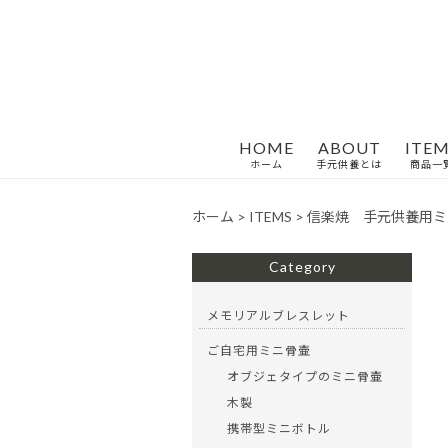
HOME
ABOUT
ITEM
ホーム
手元供養とは
商品一
ホーム
>
ITEMS
>
信楽焼 手元供養用ミニ
Category
メモリアルブレスレット
ご自宅用ミニ骨壷
オブジェタイプのミニ骨壷
木製
携帯型ミニボトル