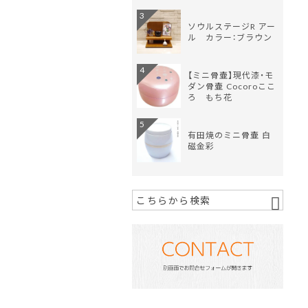
3
ソウルステージR アー
ル カラー：ブラウン
4
【ミニ骨壷】現代漆・モ
ダン骨壷 Cocoroここ
ろ もち花
5
有田焼のミニ骨壷 白
磁金彩