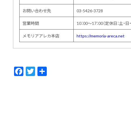
お問い合わせ先
03-5426-3728
営業時間
10：00～17：00（定休日：土・日
メモリアアレカ本店
https://memoria-areca.net
F
T
共
ac
w
有
e
itt
b
er
o
o
k