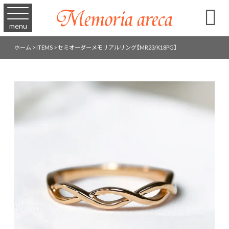

menu
ホーム
>
ITEMS
>
セミオーダーメモリアルリング【MR23/K18PG】