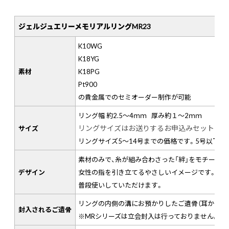
ジェルジュエリーメモリアルリングMR23
K10WG
K18YG
素材
K18PG
Pt900
の貴金属でのセミオーダー制作が可能
リング幅 約2.5～4ｍｍ 厚み約１～2ｍｍ
リングサイズはお送りするお申込みセットに同
サイズ
リングサイズ5～14号までの価格です。5号以下、
素材のみで、糸が組み合わさった「絆」をモチーフ
デザイン
女性の指を引き立てるやさしいイメージです。
普段使いしていただけます。
リングの内側の溝にお預かりしたご遺骨（耳かき1
封入されるご遺骨
※MRシリーズは立会封入は行っておりません。