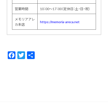
営業時間
10：00～17：00（定休日：土・日・祝）
メモリアアレ
https://memoria-areca.net
カ本店
F
T
共
ac
w
有
e
itt
b
er
o
o
k