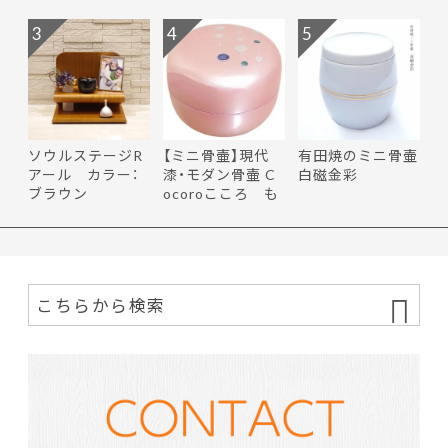
3
4
5
ソウルステージR
【ミニ骨壷】現代
有田焼のミニ骨壷
アール カラー：
漆・モダン骨壷 C
白磁金彩
ブラウン
ocoroこころ も
ち花