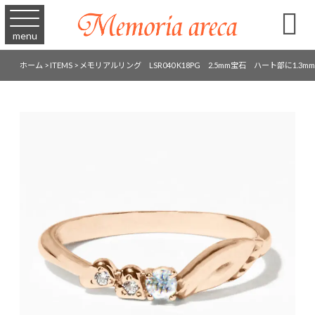

menu
ホーム
>
ITEMS
>
メモリアルリング LSR040 K18PG 2.5mm宝石 ハート部に1