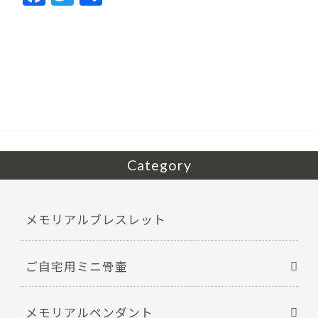
ac
w
有
e
itt
b
er
o
o
k
Category
メモリアルブレスレット
ご自宅用ミニ骨壷
メモリアルペンダント