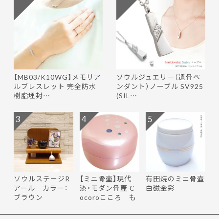
【MB03/K10WG】メモリア
ソウルジュエリー（遺骨ペ
ルブレスレット 完全防水
ンダント）ノーブル SV925
樹脂埋封…
(SIL…
3
4
5
ソウルステージR
【ミニ骨壷】現代
有田焼のミニ骨壷
アール カラー：
漆・モダン骨壷 C
白磁金彩
ブラウン
ocoroこころ も
ち花