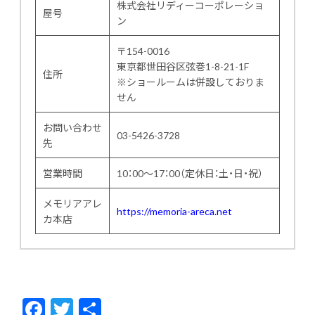
株式会社リディーコーポレーショ
屋号
ン
〒154-0016
東京都世田谷区弦巻1-8-21-1F
住所
※ショールームは併設しておりま
せん
お問い合わせ
03-5426-3728
先
営業時間
10：00～17：00（定休日：土・日・祝）
メモリアアレ
https://memoria-areca.net
カ本店
F
T
共