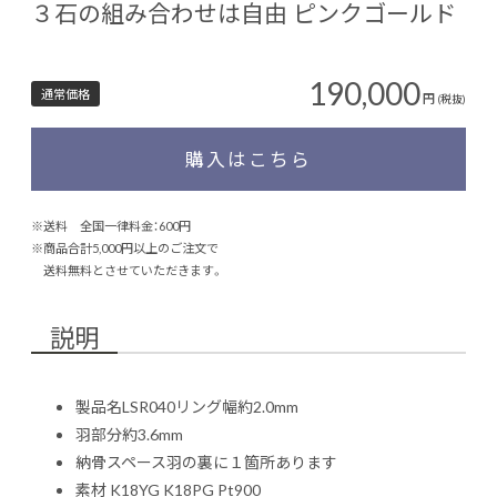
３石の組み合わせは自由 ピンクゴールド
190,000
通常価格
円
(税抜)
購入はこちら
※送料 全国一律料金：600円
※商品合計5,000円以上のご注文で
送料無料とさせていただきます。
説明
製品名LSR040リング幅約2.0mm
羽部分約3.6mm
納骨スペース羽の裏に１箇所あります
素材 K18YG K18PG Pt900