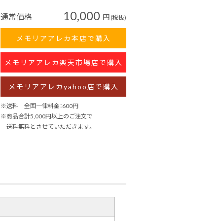
10,000
通常価格
円
(税抜)
メモリアアレカ本店で購入
メモリアアレカ楽天市場店で購入
メモリアアレカyahoo店で購入
※送料 全国一律料金：600円
※商品合計5,000円以上のご注文で
送料無料とさせていただきます。