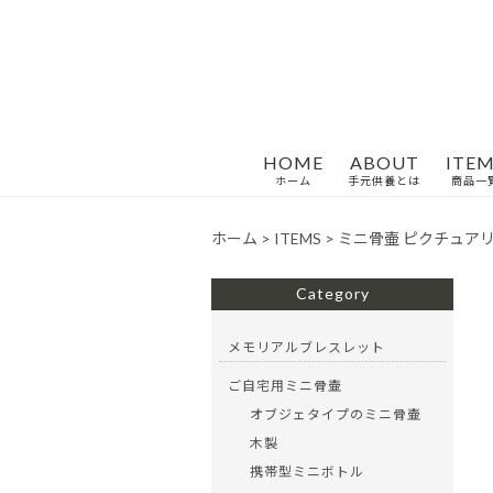
HOME
ABOUT
ITEM
ホーム
手元供養とは
商品一
ホーム
>
ITEMS
>
ミニ骨壷 ピクチュアリ
Category
メモリアルブレスレット
ご自宅用ミニ骨壷
オブジェタイプのミニ骨壷
木製
携帯型ミニボトル