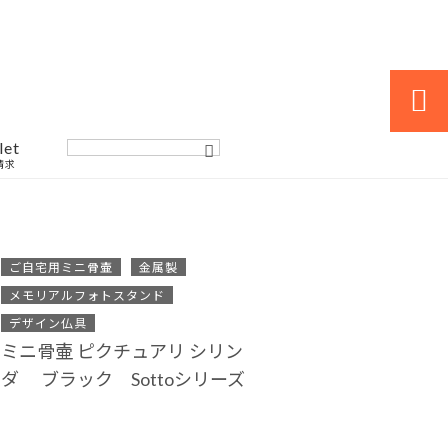

let
請求
ご自宅用ミニ骨壷
金属製
メモリアルフォトスタンド
デザイン仏具
ミニ骨壷 ピクチュアリ シリン
ダ ブラック Sottoシリーズ