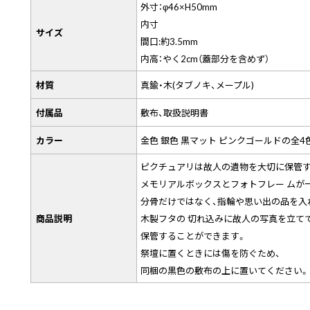
外寸：φ46×H50mm
内寸
サイズ
間口:約3.5mm
内高：やく2cm（蓋部分を含めず）
材質
真鍮・木(タブノキ、メープル)
付属品
敷布、取扱説明書
カラー
金色 銀色 黒マット ピンクゴールドの全4
ピクチュアリは故人の遺物を大切に保管
メモリアルボックスとフォトフレー ムが
分骨だけではなく、指輪や思い出の品を入
商品説明
木製フタの 切れ込みに故人の写真を立て
保管することができます。
祭壇に置くときには傷を防ぐため、
同梱の黒色の敷布の上に置いてください。