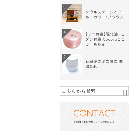
3
ソウルステージR アー
ル カラー：ブラウン
4
【ミニ骨壷】現代漆・モ
ダン骨壷 Cocoroここ
ろ もち花
5
有田焼のミニ骨壷 白
磁金彩