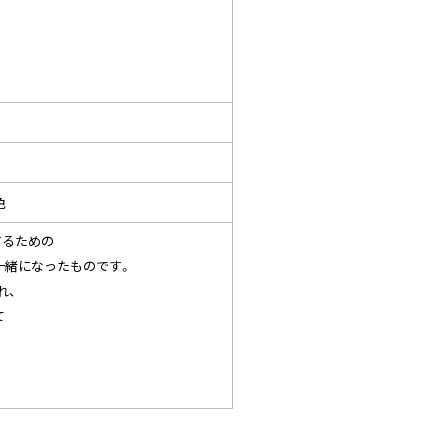
色
するための
一緒になったものです。
れ、
て