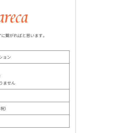
アに繋がればと思います。
ション
F
りません
・祝）