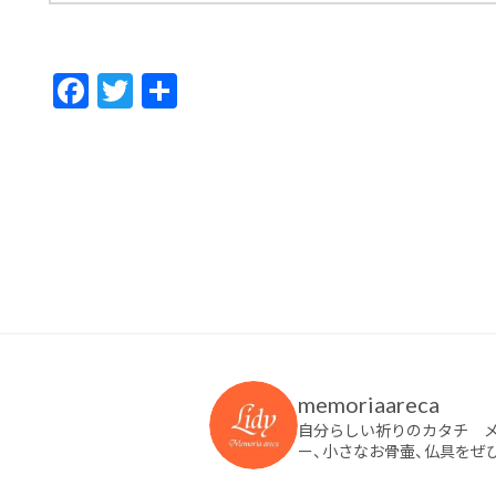
F
T
共
ac
w
有
e
itt
b
er
o
o
k
memoriaareca
自分らしい祈りのカタチ 
ー、小さなお骨壷、仏具をぜ