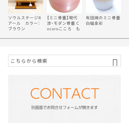
ソウルステージR
【ミニ骨壷】現代
有田焼のミニ骨壷
アール カラー：
漆・モダン骨壷 C
白磁金彩
ブラウン
ocoroこころ も
ち花