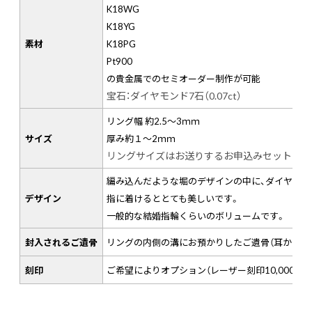
K18WG
K18YG
素材
K18PG
Pt900
の貴金属でのセミオーダー制作が可能
宝石：ダイヤモンド7石（0.07ct）
リング幅 約2.5～3ｍｍ
サイズ
厚み約１～2ｍｍ
リングサイズはお送りするお申込みセットに同封
編み込んだような堀のデザインの中に、ダイヤモン
デザイン
指に着けるととても美しいです。
一般的な結婚指輪くらいのボリュームです。
封入されるご遺骨
リングの内側の溝にお預かりしたご遺骨（耳かき1
刻印
ご希望によりオプション（レーザー刻印10,000