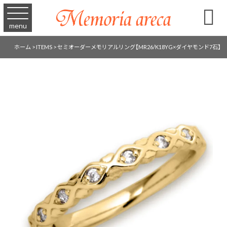

menu
ホーム
>
ITEMS
>
セミオーダーメモリアルリング【MR26/K18YG×ダイヤモンド7石】