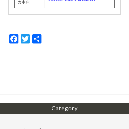
カ本店
F
T
共
ac
w
有
e
itt
b
er
o
o
k
Category