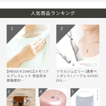
人気商品ランキング
1
2
【MB03/K10WG】メモリア
ソウルジュエリー（遺骨ペ
ルブレスレット 完全防水
ンダント）ノーブル SV925
樹脂埋封…
(SIL…
3
4
5