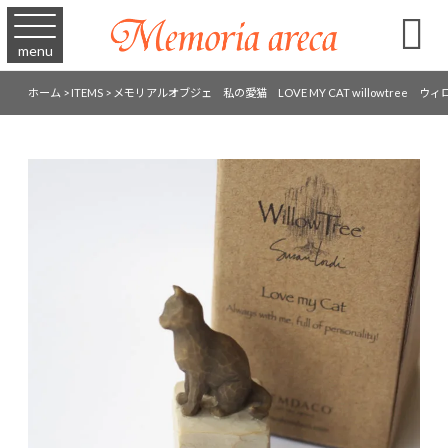

menu
ホーム
>
ITEMS
>
メモリアルオブジェ 私の愛猫 LOVE MY CAT willowtree ウ