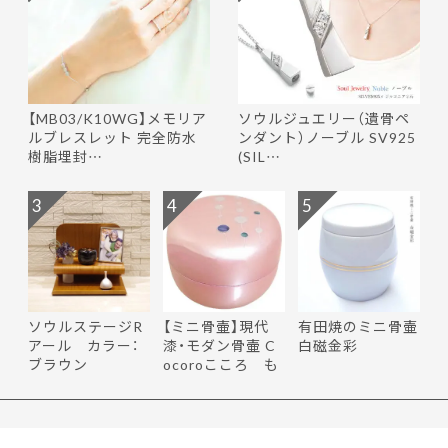
【MB03/K10WG】メモリア
ソウルジュエリー（遺骨ペ
ルブレスレット 完全防水
ンダント）ノーブル SV925
樹脂埋封…
(SIL…
3
4
5
ソウルステージR
【ミニ骨壷】現代
有田焼のミニ骨壷
アール カラー：
漆・モダン骨壷 C
白磁金彩
ブラウン
ocoroこころ も
ち花