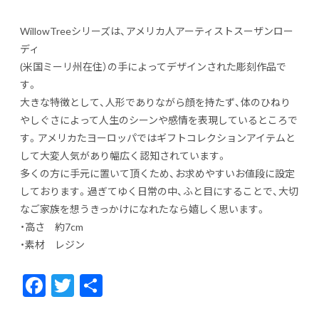
WillowTreeシリーズは、アメリカ人アーティストスーザンロー
ディ
(米国ミーリ州在住）の手によってデザインされた彫刻作品で
す。
大きな特徴として、人形でありながら顔を持たず、体のひねり
やしぐさによって人生のシーンや感情を表現しているところで
す。アメリカたヨーロッパではギフトコレクションアイテムと
して大変人気があり幅広く認知されています。
多くの方に手元に置いて頂くため、お求めやすいお値段に設定
しております。過ぎてゆく日常の中、ふと目にすることで、大切
なご家族を想うきっかけになれたなら嬉しく思います。
・高さ 約7cm
・素材 レジン
F
T
共
ac
w
有