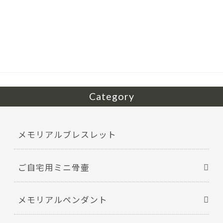
e
itt
b
er
o
o
k
Category
メモリアルブレスレット
ご自宅用ミニ骨壷
メモリアルペンダント