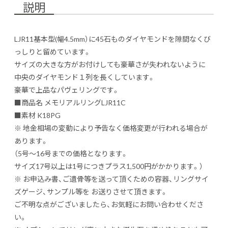
説明
LJR11基本型(幅4.5mm）に45石ものダイヤモンドを隙間なくび
っしりと留めています。
サイズの大きな方がお付けしても豪華さが失われないように
中央のダイヤモンド１列を長くしています。
豪華で上品なパヴェリングです。
■商品名 メモリアルリングLJR11C
■素材 K18PG
※ 地金相場の変動により予告なく価格変更が行われる場合が
あります。
（5号〜16号までの価格となります。
サイズ17号以上は1号につきプラス1,500円がかかります。）
※ お申込み書、ご遺骨等を送って頂くための容器、リングサイ
ズゲージ、サンプル等を お送りさせて頂きます。
ご不明な点がございましたら、お気軽にお問い合わせくださ
い。