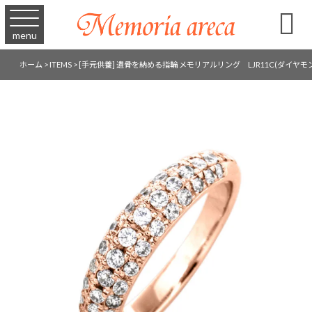

menu
ホーム
>
ITEMS
>
[手元供養] 遺骨を納める指輪 メモリアルリング LJR11C(ダイヤモン