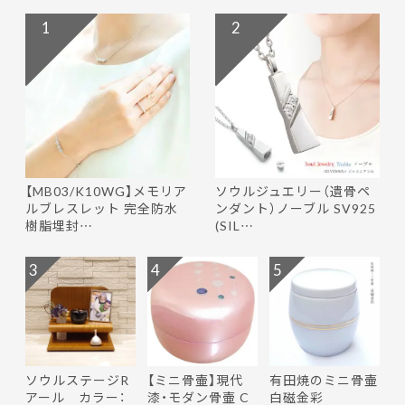
1
2
【MB03/K10WG】メモリア
ソウルジュエリー（遺骨ペ
ルブレスレット 完全防水
ンダント）ノーブル SV925
樹脂埋封…
(SIL…
3
4
5
ソウルステージR
【ミニ骨壷】現代
有田焼のミニ骨壷
アール カラー：
漆・モダン骨壷 C
白磁金彩