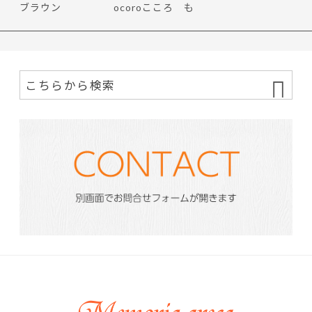
ブラウン
ocoroこころ も
ち花