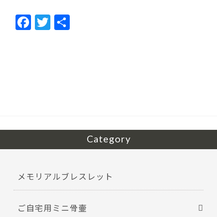
F
T
共
ac
w
有
e
itt
b
er
o
o
k
Category
メモリアルブレスレット
ご自宅用ミニ骨壷