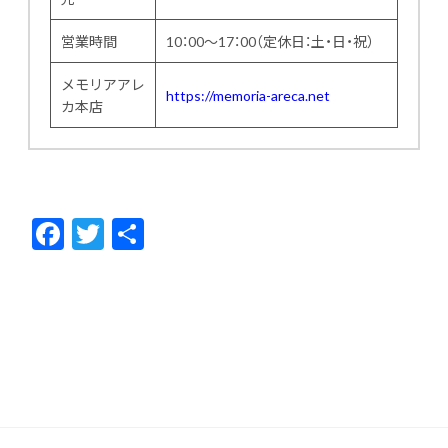
営業時間
10：00～17：00（定休日：土・日・祝）
メモリアアレ
https://memoria-areca.net
カ本店
F
T
共
ac
w
有
e
itt
b
er
o
o
k