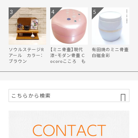
3
4
5
ソウルステージR
【ミニ骨壷】現代
有田焼のミニ骨壷
アール カラー：
漆・モダン骨壷 C
白磁金彩
ブラウン
ocoroこころ も
ち花