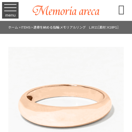

menu
ホーム
>
ITEMS
>
遺骨を納める指輪 メモリアルリング LJR11［素材：K18PG］