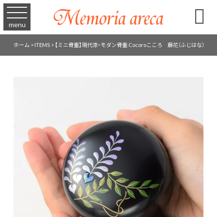

menu
ホーム
>
ITEMS
>
【ミニ骨壷】現代漆・モダン骨壷 Cocoroこころ 藤花（ふじはな）