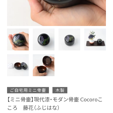
ご自宅用ミニ骨壷
木製
【ミニ骨壷】現代漆・モダン骨壷 Cocoroこ
ころ 藤花（ふじはな）