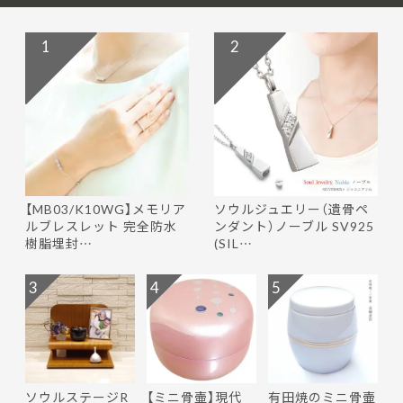
1
2
【MB03/K10WG】メモリア
ソウルジュエリー（遺骨ペ
ルブレスレット 完全防水
ンダント）ノーブル SV925
樹脂埋封…
(SIL…
3
4
5
ソウルステージR
【ミニ骨壷】現代
有田焼のミニ骨壷