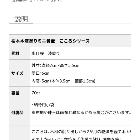
説明
桜木本漆塗りミニ骨壷 こころシリーズ
素材
水目桜 漆塗り
外寸：直径7cm×高さ5.5cm
サイズ
間口：6cm
内高：5cm（本体3.5cm 蓋部1.5cm)
容量
70cc
・納骨用小袋
付属品
※布地や珠玉は画像と異なるがある場合がございます。お
こころは、木材の削り出しから2か月の乾燥を経て木固めを行
その上からいぶし銀箔を手作業で貼り、着色を施し、