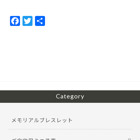
F
T
共
ac
w
有
e
itt
b
er
o
o
k
Category
メモリアルブレスレット