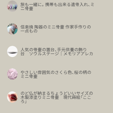
旅も一緒に。携帯も出来る遺骨入れ、ミ
ニ骨壷
信楽焼 陶器のミニ骨壷 作家手作りの
一点もの
人気の骨壷の置台、手元供養の飾り
台 ソウルステージ｜メモリアアレカ
やさしい雰囲気のさくら色、桜の柄の
ミニ骨壷
のど仏が納まるちょうどいいサイズの
木製漆塗りミニ骨壷 現代蒔絵「ここ
ろ」