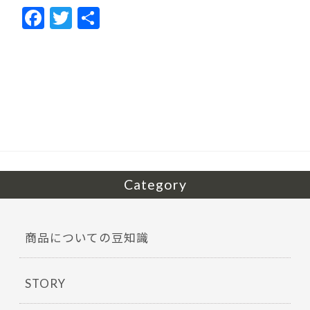
F
T
共
ac
w
有
e
itt
b
er
o
o
k
Category
商品についての豆知識
STORY