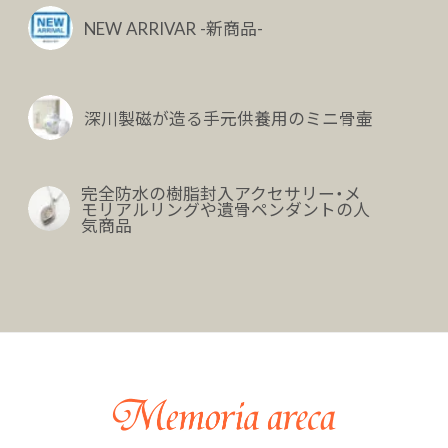
NEW ARRIVAR -新商品-
深川製磁が造る手元供養用のミニ骨壷
完全防水の樹脂封入アクセサリー・メ
モリアルリングや遺骨ペンダントの人
気商品